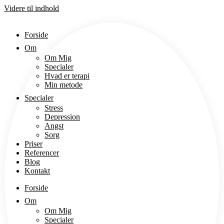
Videre til indhold
Forside
Om
Om Mig
Specialer
Hvad er terapi
Min metode
Specialer
Stress
Depression
Angst
Sorg
Priser
Referencer
Blog
Kontakt
Forside
Om
Om Mig
Specialer