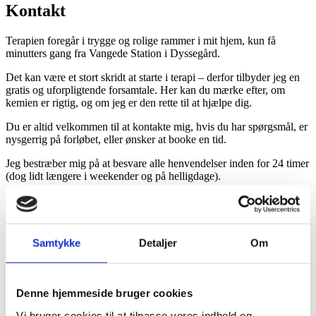
Kontakt
Terapien foregår i trygge og rolige rammer i mit hjem, kun få
minutters gang fra Vangede Station i Dyssegård.
Det kan være et stort skridt at starte i terapi – derfor tilbyder jeg en
gratis og uforpligtende forsamtale. Her kan du mærke efter, om
kemien er rigtig, og om jeg er den rette til at hjælpe dig.
Du er altid velkommen til at kontakte mig, hvis du har spørgsmål, er
nysgerrig på forløbet, eller ønsker at booke en tid.
Jeg bestræber mig på at besvare alle henvendelser inden for 24 timer
(dog lidt længere i weekender og på helligdage).
Jeg ser frem til at høre fra dig.
Book tid nu
Samtykke
Detaljer
Om
60 85 27 85
caritabraham@gmail.com
Frændevej 13, 2870 Dyssegård
Denne hjemmeside bruger cookies
Vi bruger cookies til at tilpasse vores indhold og