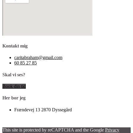
Kontakt mig
caritabraham@gmail.com
60 85 27 85
Skal vi ses?
Book din tid
Her bor jeg
Frændevej 13 2870 Dyssegård
This site is protected by reCAPTCHA and the Google
Privacy